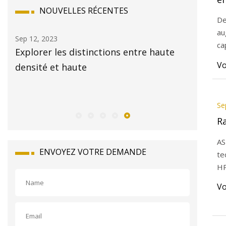
NOUVELLES RÉCENTES
a
De
d
au
Sep 12, 2023
Sep 19, 20
op
ca
Explorer les distinctions entre haute
Extensio
Vo
densité et haute
créer un
d'appro
rentabl
Se
R
AS
ENVOYEZ VOTRE DEMANDE
te
HP
Vo