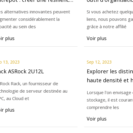
ux chocs
pour une efficaci
s alternatives innovantes peuvent
Si vous achetez quelq
'approvisionnement avec des
gmenter considérablement la
liens, nous pouvons ga
23
tions rentables
pacité au sein des
grâce à notre affilié
n du stockage en entrepôt :
ir plus
Voir plus
e résilience aux chocs
visionnement avec des options
es
p 13, 2023
Sep 12, 2023
ack ASRock 2U12L
Explorer les disti
haute densité et 
Rock Rack, un fournisseur de
chnologie de serveur destinée au
Lorsque l'on envisage 
C, au Cloud et
stockage, il est couran
comprendre les
ir plus
Voir plus