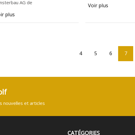
nsterbau AG de
Voir plus
ir plus
4
5
6
7
lf
 nouvelles et articles
CATÉGORIES