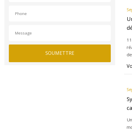
Se
Un
d
de
11
U
ré
SOUMETTRE
R
de
Vo
Se
S
ca
st
Un
mo