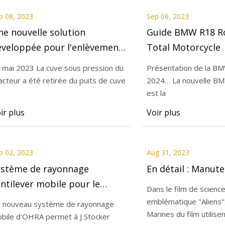
p 08, 2023
Sep 06, 2023
e nouvelle solution
Guide BMW R18 Ro
éveloppée pour l'enlèvement
Total Motorcycle
 la cuve du réacteur
 mai 2023 La cuve sous pression du
Présentation de la B
nterweser : Déchets &
acteur a été retirée du puits de cuve
2024… La nouvelle B
ecyclage
est la
ir plus
Voir plus
p 02, 2023
Aug 31, 2023
ystème de rayonnage
En détail : Manut
ntilever mobile pour le
Dans le film de science
ockage du bois
emblématique "Aliens"
 nouveau système de rayonnage
Marines du film utilise
bile d'OHRA permet à J Stocker