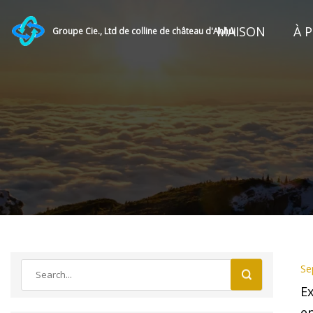
MAISON
À 
Groupe Cie., Ltd de colline de château d'Anhui
Se
Ex
en